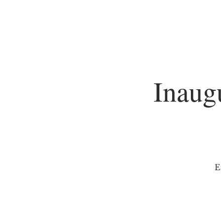
HOME
Nova pá
Inaug
E