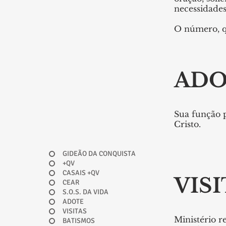
necessidades
O número, q
ADO
Sua função p
Cristo.
GIDEÃO DA CONQUISTA
+QV
CASAIS +QV
VIS
CEAR
S.O.S. DA VIDA
ADOTE
VISITAS
Ministério r
BATISMOS