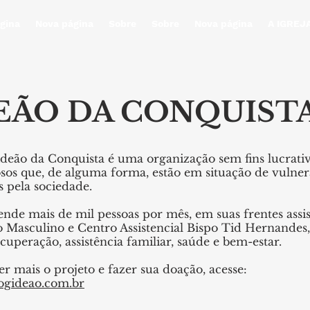
gina
Nova página
Sobre
Sobre
Nova página
A IGREJ
EÃO DA CONQUIST
deão da Conquista é uma organização sem fins lucrativos
osos que, de alguma forma, estão em situação de vulne
 pela sociedade.
ende mais de mil pessoas por mês, em suas frentes assis
Masculino e Centro Assistencial Bispo Tid Hernandes,
cuperação, assistência familiar, saúde e bem-estar.
r mais o projeto e fazer sua doação, acesse:
ogideao.com.br