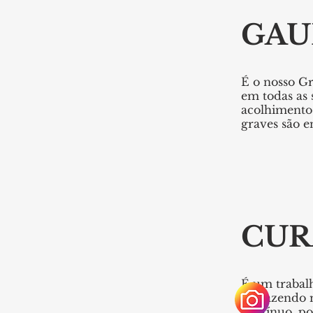
GAU
É o nosso G
em todas as 
acolhimento 
graves são 
CUR
É um trabalh
desfazendo 
contínuo, po