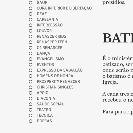
presídios.
GAUF
CURA INTERIOR E LIBERTAÇÃO
DEAF
CAPELANIA
INTERCESSÃO
LOUVOR
BAT
RENASCER KIDS
RENASCER TEEN
O2 RENASCER
DANÇA
É o ministér
EVANGELISMO
batizado, se
EVENTOS
onde serão m
EXPRESSO DA SALVAÇÃO
o batismo é 
HOMENS DE HONRA
PROSPERITY RENASCER
Igreja.
CHRISTIAN SINGLES
APOIO
A cada três
DIACONIA
recebeu o no
SAÚDE SOCIAL
TEATRO
Para partici
TÉCNICA
DORCAS