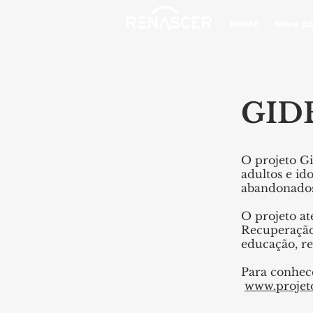
HOME
Nova pá
GID
O projeto Gi
adultos e id
abandonados
O projeto at
Recuperação 
educação, re
Para conhece
www.projet