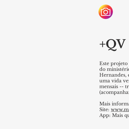
+QV
Este projet
do ministéri
Hernandes, c
uma vida ve
mensais -- t
(acompanham
Mais inform
Site:
www.ma
App: Mais q