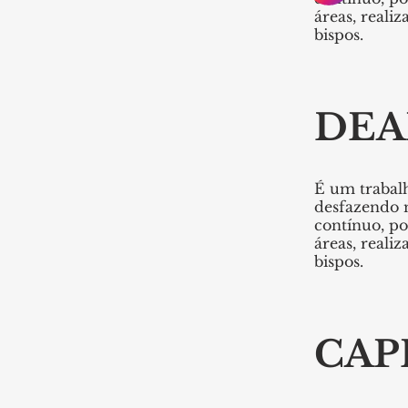
áreas, reali
bispos.
DEA
É um trabalh
desfazendo 
contínuo, po
áreas, reali
bispos.
CAP