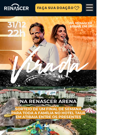
FAÇA SUA DOAÇÃO
31/12
NA RENASCER
ARENA EM SP
22h
NA RENASCER ARENA
SORTEIO DE UM FINAL DE SEMANA
PARA TODA A FAMÍLIA NO HOTEL TAUÁ
EM ATIBAIA ENTRE OS PRESENTES