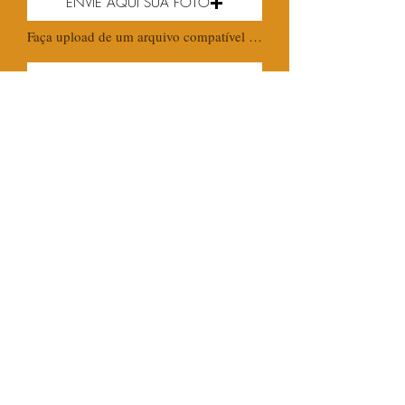
ENVIE AQUI SUA FOTO
Faça upload de um arquivo compatível (máx. 15MB)
Enviar
Assessoria de Imprensa
Ouvidoria
© Todos os direitos reservados à Igreja Renascer
em Cristo | Produzido por agência
VB Creations